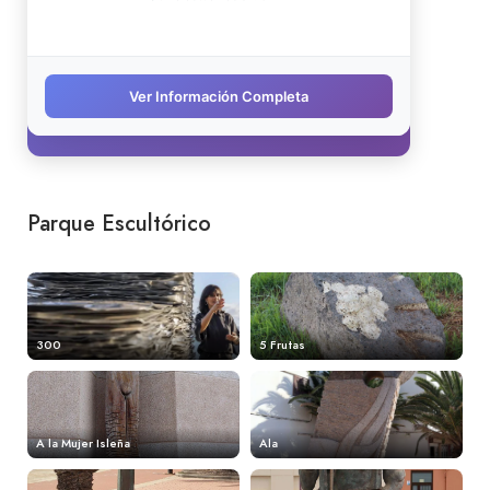
Parque Escultórico
300
5 Frutas
A la Mujer Isleña
Ala