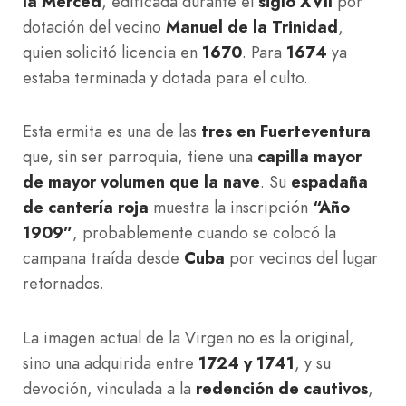
la Merced
, edificada durante el
siglo XVII
por
dotación del vecino
Manuel de la Trinidad
,
quien solicitó licencia en
1670
. Para
1674
ya
estaba terminada y dotada para el culto.
Esta ermita es una de las
tres en Fuerteventura
que, sin ser parroquia, tiene una
capilla mayor
de mayor volumen que la nave
. Su
espadaña
de cantería roja
muestra la inscripción
“Año
1909”
, probablemente cuando se colocó la
campana traída desde
Cuba
por vecinos del lugar
retornados.
La imagen actual de la Virgen no es la original,
sino una adquirida entre
1724 y 1741
, y su
devoción, vinculada a la
redención de cautivos
,