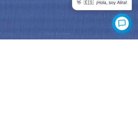
👋
🇪🇸
¡Hola, soy Alira!