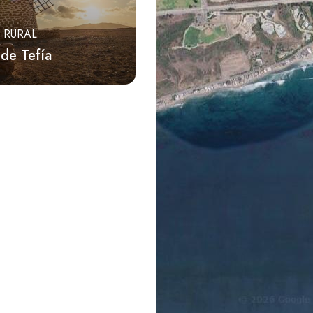
 RURAL
de Tefía