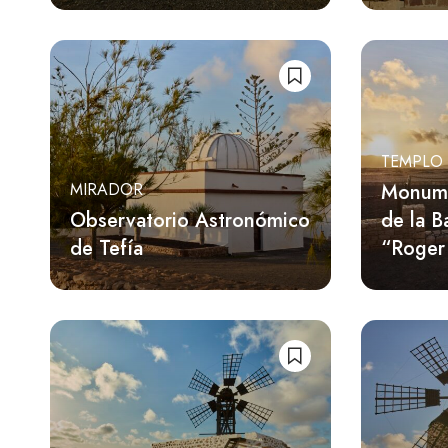
TEMPLO
Monume
MIRADOR
Observatorio Astronómico
de la B
de Tefía
“Roger