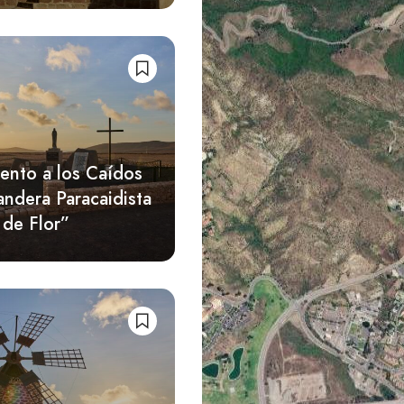
nto a los Caídos
andera Paracaidista
 de Flor”