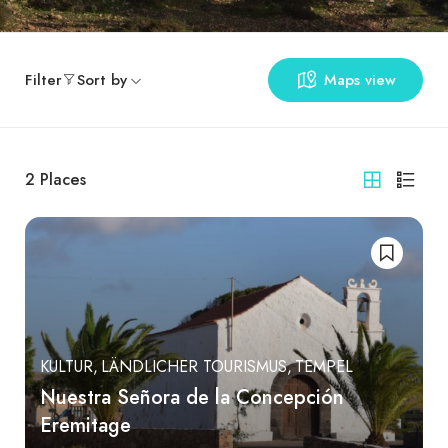
Filter
Sort by
Maps view
2
Places
KULTUR
LÄNDLICHER TOURISMUS
TEMPEL
Nuestra Señora de la Concepción
Eremitage