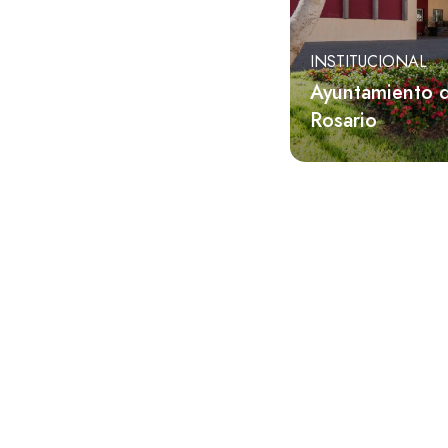
Playa
Restaurante
INSTITUCIONAL
Templo
Ayuntamiento d
Rosario
Tienda
Turismo rural