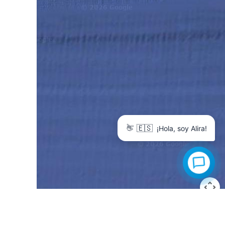
🇪🇸
👋
¡Hola, soy Alira!