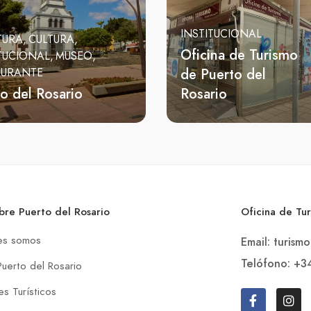
INSTITUCIONAL
TURA
CULTURA
Oficina de Turismo
TUCIONAL
MUSEO
de Puerto del
AURANTE
o del Rosario
Rosario
bre Puerto del Rosario
Oficina de Tu
es somos
Email: turism
Telófono: +3
Puerto del Rosario
s Turísticos