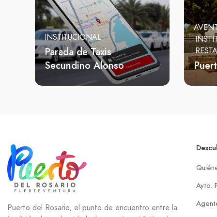
AVEN
INSTITUCIONAL
INSTI
Parada de Taxis
REST
Secundino Alonso
Puert
Descu
Quién
Ayto. 
Agente
Puerto del Rosario, el punto de encuentro entre la