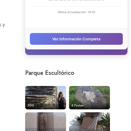
s y
Parque Escultórico
300
5 Frutas