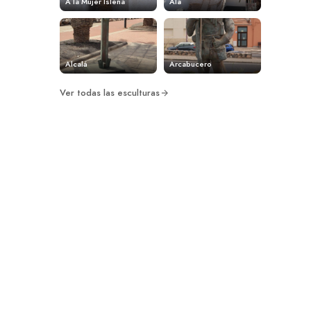
A la Mujer Isleña
Ala
Alcalá
Arcabucero
Ver todas las esculturas