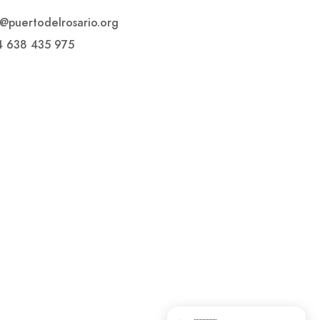
o@puertodelrosario.org
4 638 435 975