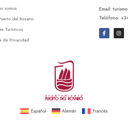
es somos
Email: turism
Telófono: +3
Puerto del Rosario
s Turísticos
ca de Privacidad
Español
Alemán
Francés