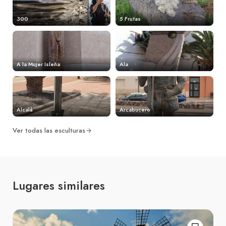
300
5 Frutas
A la Mujer Isleña
Ala
Alcalá
Arcabucero
Ver todas las esculturas
Lugares similares