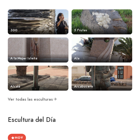
300
5 Frutas
A la Mujer Isleña
Ala
Alcalá
Arcabucero
Ver todas las esculturas
Escultura del Día
HOY