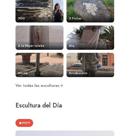
300
5 Frutas
A la Mujer Isleña
Ala
Alcalá
Arcabucero
Ver todas las esculturas
Escultura del Día
HOY