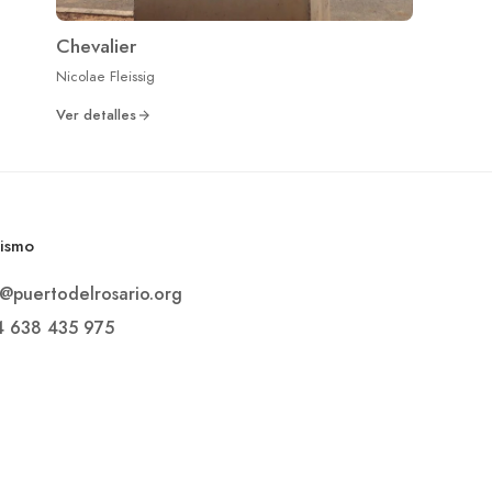
Chevalier
Nicolae Fleissig
Ver detalles
rismo
o@puertodelrosario.org
4 638 435 975