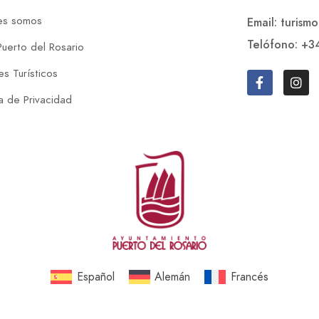
es somos
Email: turism
Telófono: +3
Puerto del Rosario
s Turísticos
ca de Privacidad
Español
Alemán
Francés