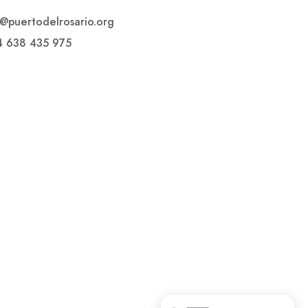
o@puertodelrosario.org
4 638 435 975