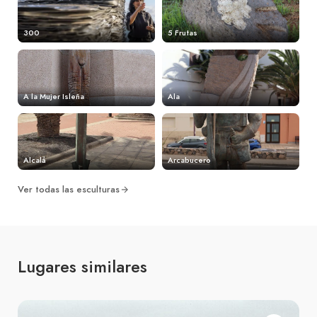
300
5 Frutas
A la Mujer Isleña
Ala
Alcalá
Arcabucero
Ver todas las esculturas
Lugares similares