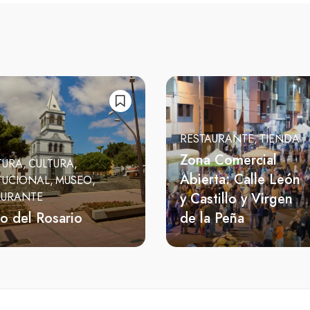
RESTAURANTE
TIENDA
Zona Comercial
TURA
CULTURA
Abierta: Calle León
TUCIONAL
MUSEO
y Castillo y Virgen
AURANTE
o del Rosario
de la Peña