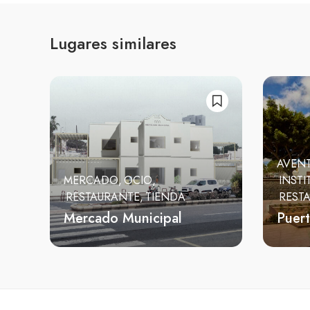
Lugares similares
AVEN
MERCADO
OCIO
INSTI
RESTAURANTE
TIENDA
REST
Mercado Municipal
Puert