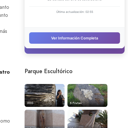
tanto
junto
 más
Parque Escultórico
atro
300
5 Frutas
 como