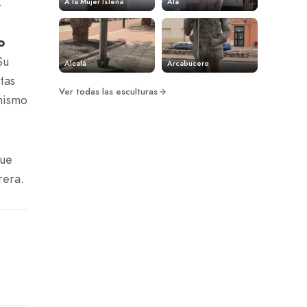
.
A la Mujer Isleña
Ala
o
Su
Alcalá
Arcabucero
tas
Ver todas las esculturas
mismo
que
rera.