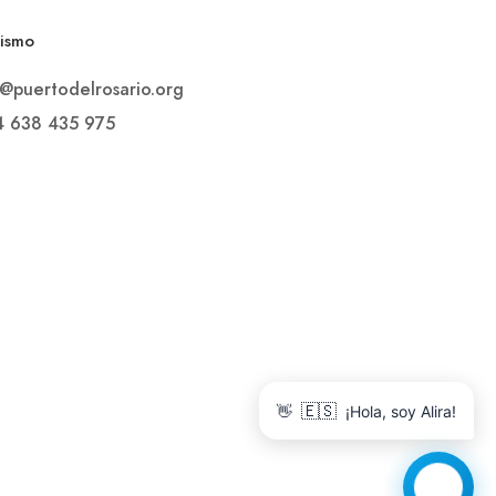
rismo
o@puertodelrosario.org
4 638 435 975
🇪🇸
👋
¡Hola, soy Alira!