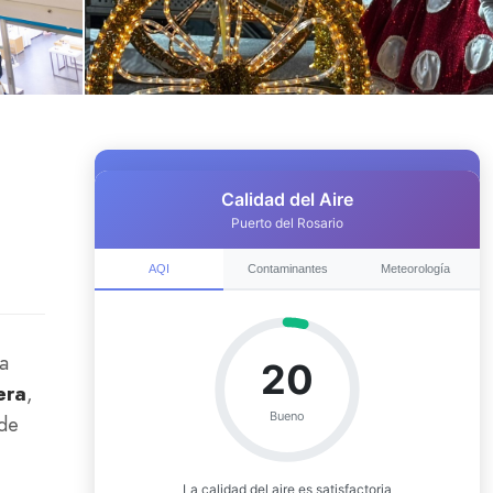
na
era
,
de