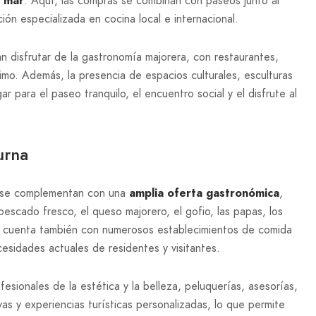
l mar
. Aquí, las compras se combinan con paseos junto al
ación especializada en cocina local e internacional.
n disfrutar de la gastronomía majorera, con restaurantes,
imo. Además, la presencia de espacios culturales, esculturas
 para el paseo tranquilo, el encuentro social y el disfrute al
urna
o se complementan con una
amplia oferta gastronómica
,
escado fresco, el queso majorero, el gofio, las papas, los
tal cuenta también con numerosos establecimientos de comida
ecesidades actuales de residentes y visitantes.
fesionales de la estética y la belleza, peluquerías, asesorías,
vas y experiencias turísticas personalizadas, lo que permite