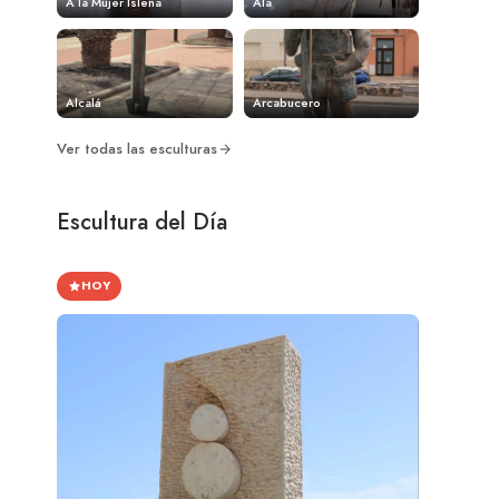
A la Mujer Isleña
Ala
Alcalá
Arcabucero
Ver todas las esculturas
Escultura del Día
HOY