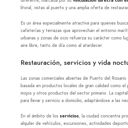
diferente, marcada por su
vinculación directa con e
litoral, vistas al puerto y una amplia oferta de restaur
Es un área especialmente atractiva para quienes busca
cafeterías y terrazas que aprovechan el entorno marít
urbanas y zonas de ocio refuerza su carácter como lugar
aire libre, tanto de día como al atardecer.
Restauración, servicios y vida noct
Las zonas comerciales abiertas de Puerto del Rosari
basada en productos locales de gran calidad como el p
mojos y otros productos del sector primario. La capi
para llevar y servicio a domicilio, adaptándose a las n
En el ámbito de los
servicios
, la ciudad concentra pro
alquiler de vehículos, excursiones, actividades deporti