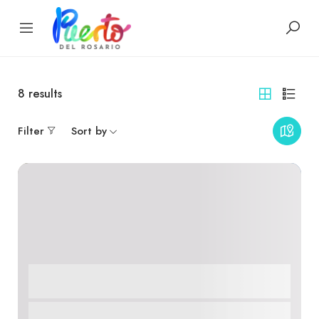
8
results
Filter
Sort by
AVENTURE
CULTURE
INSTITUTIONNEL
MUSÉE
RESTAURANT
Puerto del Rosario