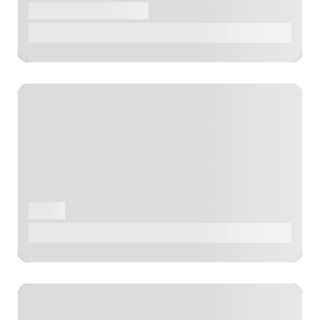
PLAGE
POINT DE VUE
Plage de Los Molinos
PLAGE
Plage de Puerto Lajas