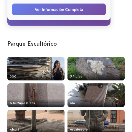
Parque Escultórico
300
5 Frutas
A la Mujer Isleña
Ala
Alcalá
Arcabucero