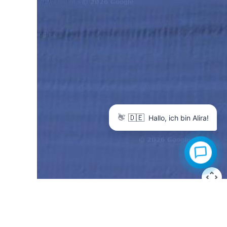
🇩🇪
👋
Hallo, ich bin Alira!