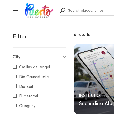
6
results
Filter
City
Casillas del Ángel
Die Grundstücke
Die Zeit
INSTITUTIONELL
El Matorral
Secundino Alon
Guisguey