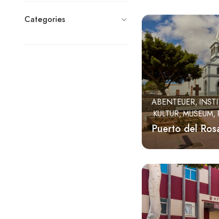
La Ampuyenta
Categories
La Asomada
La Matilla
Llanos de la Concepción
Los Molinos
Puerto del Rosario
ABENTEUER
INST
KULTUR
MUSEUM
Puerto Lajas
Puerto del Ros
Tabakwarenläden
Tefía
Tesjuate
Tetir