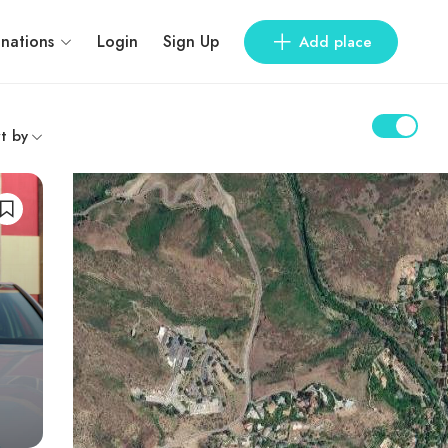
inations
Login
Sign Up
Add place
t by