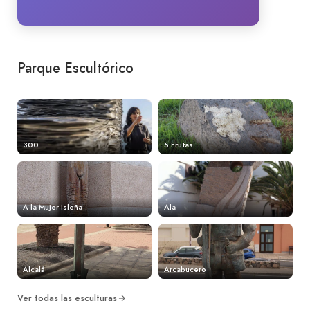
Parque Escultórico
300
5 Frutas
A la Mujer Isleña
Ala
Alcalá
Arcabucero
Ver todas las esculturas