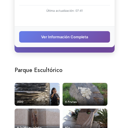
Parque Escultórico
300
5 Frutas
A la Mujer Isleña
Ala