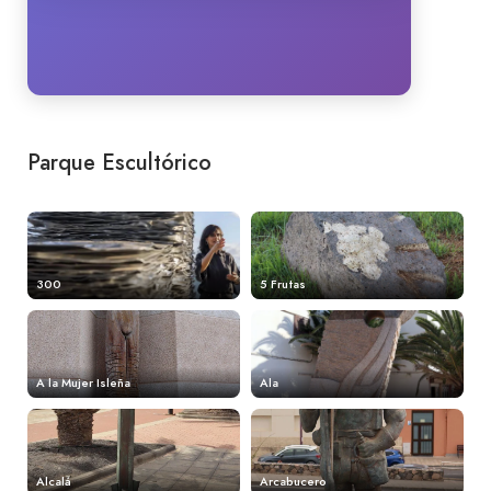
Parque Escultórico
300
5 Frutas
A la Mujer Isleña
Ala
Alcalá
Arcabucero