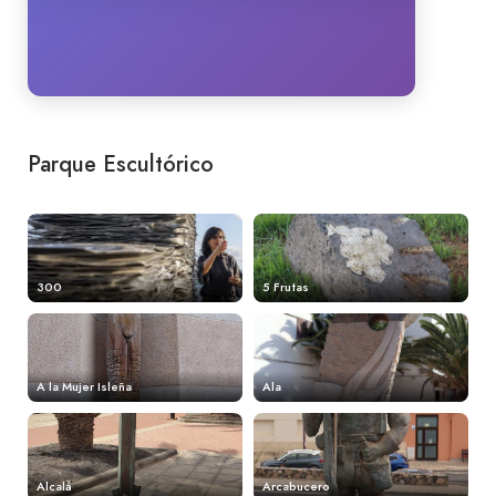
Parque Escultórico
300
5 Frutas
A la Mujer Isleña
Ala
Alcalá
Arcabucero