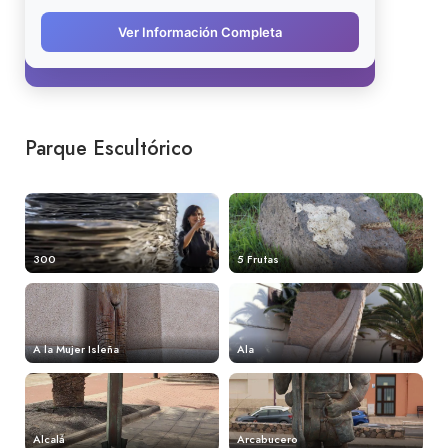
Parque Escultórico
300
5 Frutas
A la Mujer Isleña
Ala
Alcalá
Arcabucero