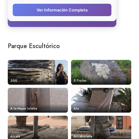
Parque Escultórico
300
5 Frutas
A la Mujer Isleña
Ala
Alcalá
Arcabucero