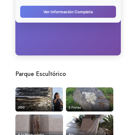
Parque Escultórico
300
5 Frutas
A la Mujer Isleña
Ala