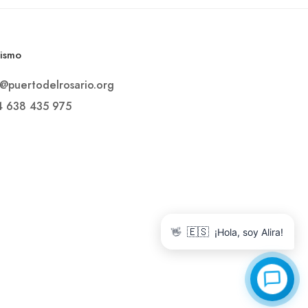
rismo
o@puertodelrosario.org
4 638 435 975
👋
🇪🇸
¡Hola, soy Alira!