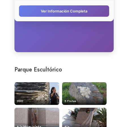
Parque Escultórico
300
5 Frutas
A la Mujer Isleña
Ala