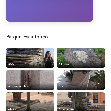
Parque Escultórico
300
5 Frutas
A la Mujer Isleña
Ala
Alcalá
Arcabucero