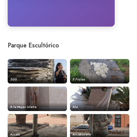
Parque Escultórico
300
5 Frutas
A la Mujer Isleña
Ala
Alcalá
Arcabucero