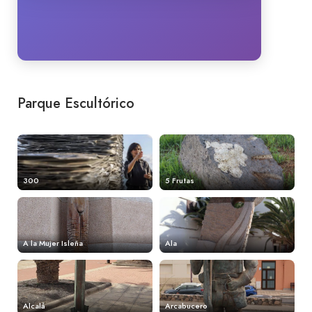
Parque Escultórico
300
5 Frutas
A la Mujer Isleña
Ala
Alcalá
Arcabucero