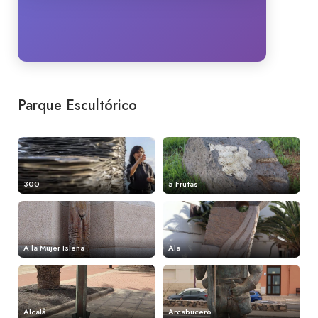
Parque Escultórico
300
5 Frutas
A la Mujer Isleña
Ala
Alcalá
Arcabucero