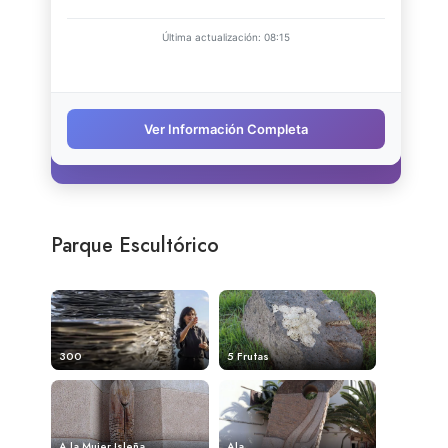
Parque Escultórico
300
5 Frutas
A la Mujer Isleña
Ala