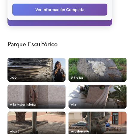
Parque Escultórico
300
5 Frutas
A la Mujer Isleña
Ala
Alcalá
Arcabucero