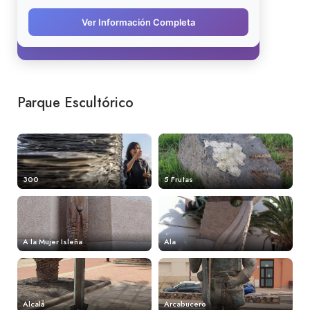
Parque Escultórico
300
5 Frutas
A la Mujer Isleña
Ala
Alcalá
Arcabucero