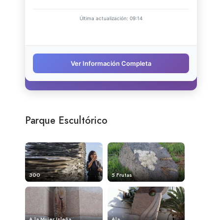
Parque Escultórico
300
5 Frutas
A la Mujer Isleña
Ala