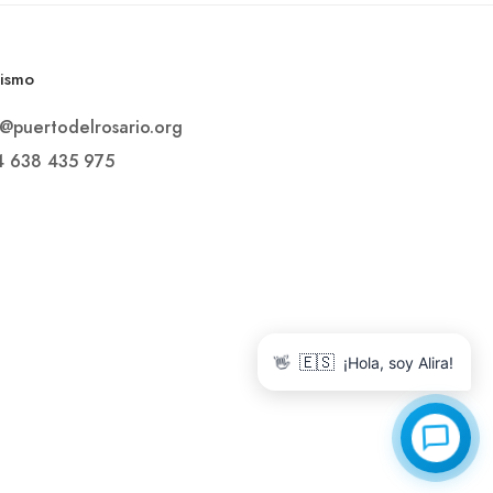
rismo
o@puertodelrosario.org
4 638 435 975
👋
🇪🇸
¡Hola, soy Alira!