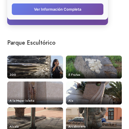
Parque Escultórico
300
5 Frutas
A la Mujer Isleña
Ala
Alcalá
Arcabucero