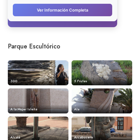
Parque Escultórico
300
5 Frutas
A la Mujer Isleña
Ala
Alcalá
Arcabucero