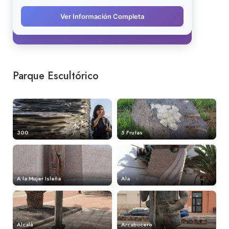
Parque Escultórico
300
5 Frutas
A la Mujer Isleña
Ala
Alcalá
Arcabucero