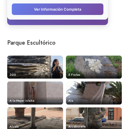
Parque Escultórico
300
5 Frutas
A la Mujer Isleña
Ala
Alcalá
Arcabucero