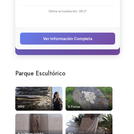
Parque Escultórico
300
5 Frutas
A la Mujer Isleña
Ala