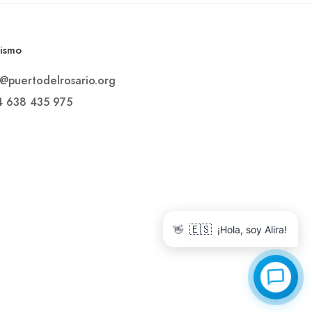
rismo
o@puertodelrosario.org
4 638 435 975
👋
🇪🇸
¡Hola, soy Alira!