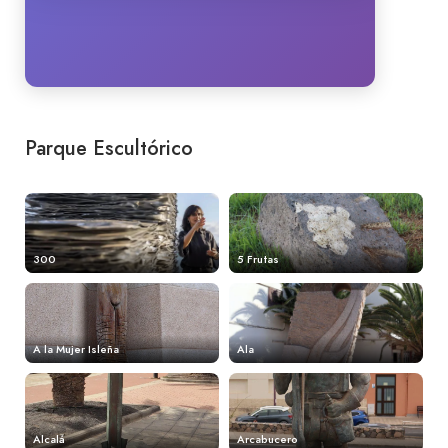
Parque Escultórico
300
5 Frutas
A la Mujer Isleña
Ala
Alcalá
Arcabucero