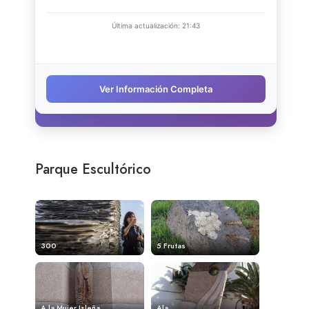
Parque Escultórico
300
5 Frutas
A la Mujer Isleña
Ala