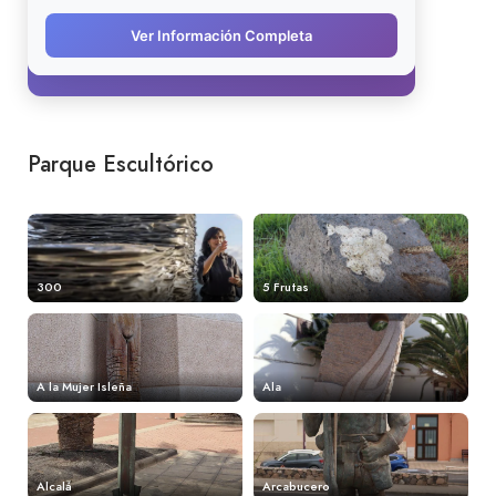
Parque Escultórico
300
5 Frutas
A la Mujer Isleña
Ala
Alcalá
Arcabucero