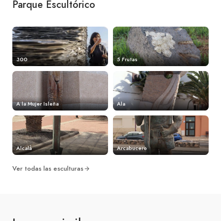
Parque Escultórico
300
5 Frutas
A la Mujer Isleña
Ala
Alcalá
Arcabucero
Ver todas las esculturas