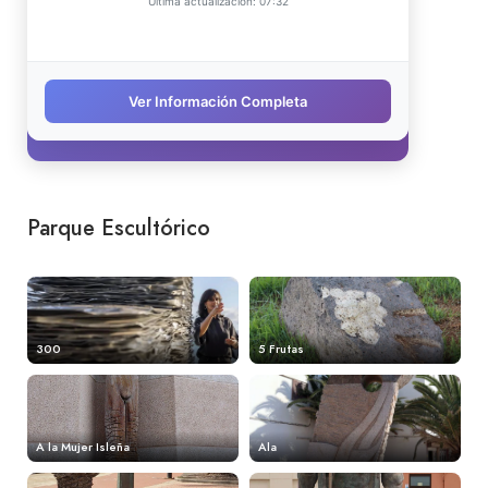
Parque Escultórico
300
5 Frutas
A la Mujer Isleña
Ala