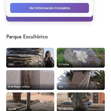
Parque Escultórico
300
5 Frutas
A la Mujer Isleña
Ala
Alcalá
Arcabucero