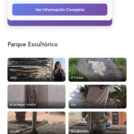
Parque Escultórico
300
5 Frutas
A la Mujer Isleña
Ala
Alcalá
Arcabucero