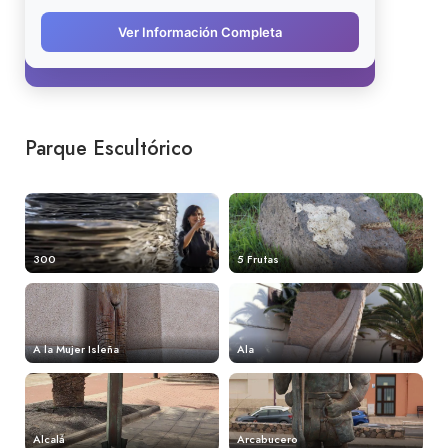
Parque Escultórico
300
5 Frutas
A la Mujer Isleña
Ala
Alcalá
Arcabucero