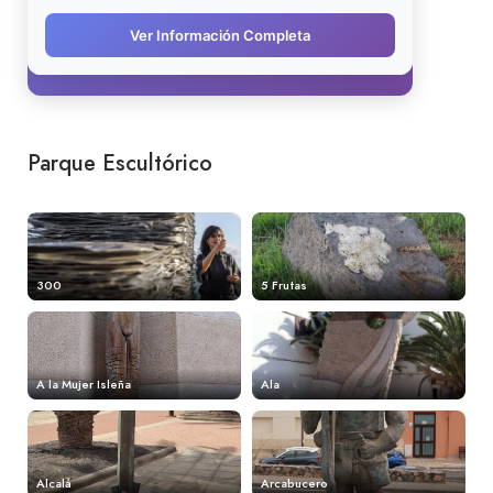
Parque Escultórico
300
5 Frutas
A la Mujer Isleña
Ala
Alcalá
Arcabucero