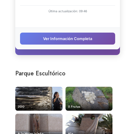
Parque Escultórico
300
5 Frutas
A la Mujer Isleña
Ala