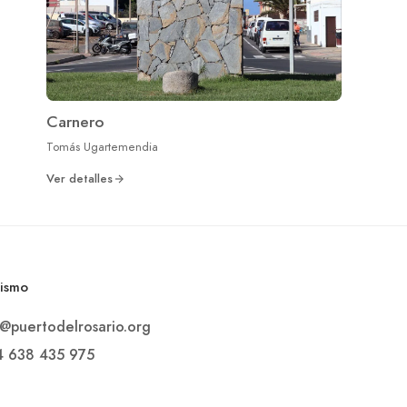
Carnero
Tomás Ugartemendia
Ver detalles
rismo
o@puertodelrosario.org
4 638 435 975