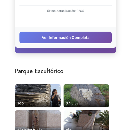
Parque Escultórico
300
5 Frutas
A la Mujer Isleña
Ala