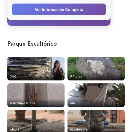
Parque Escultórico
300
5 Frutas
A la Mujer Isleña
Ala
Alcalá
Arcabucero