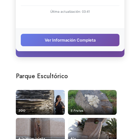
Parque Escultórico
300
5 Frutas
A la Mujer Isleña
Ala